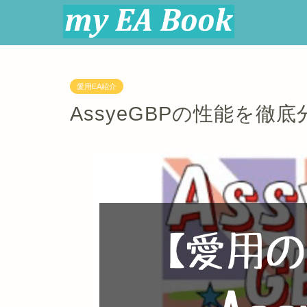
愛用EA紹介
AssyeGBPの性能を徹