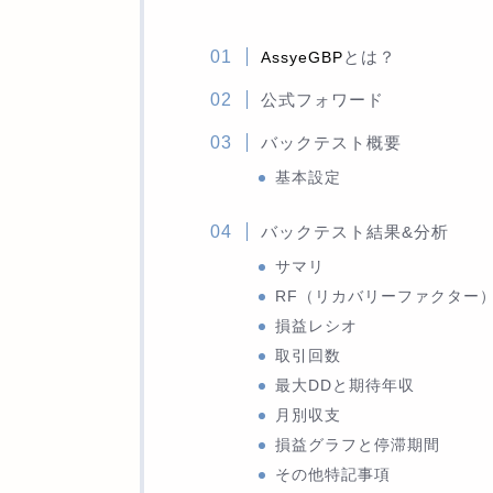
とは？
AssyeGBP
公式フォワード
バックテスト概要
基本設定
バックテスト結果&分析
サマリ
RF（リカバリーファクター
損益レシオ
取引回数
最大DDと期待年収
月別収支
損益グラフと停滞期間
その他特記事項