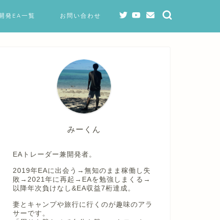
開発EA一覧
お問い合わせ
みーくん
EAトレーダー兼開発者。
2019年EAに出会う→無知のまま稼働し失
敗→2021年に再起→EAを勉強しまくる→
以降年次負けなし&EA収益7桁達成。
妻とキャンプや旅行に行くのが趣味のアラ
サーです。