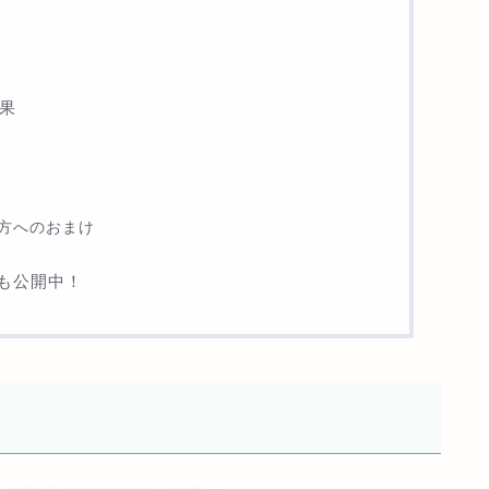
結果
方へのおまけ
事も公開中！