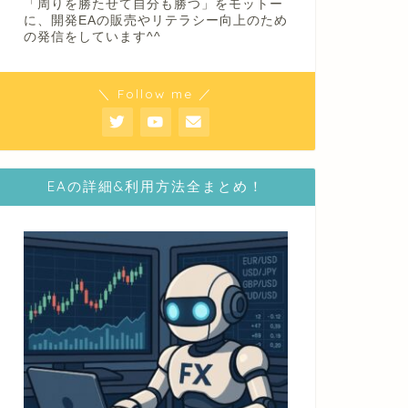
「周りを勝たせて自分も勝つ」をモットー
に、開発EAの販売やリテラシー向上のため
の発信をしています^^
＼ Follow me ／
EAの詳細&利用方法全まとめ！