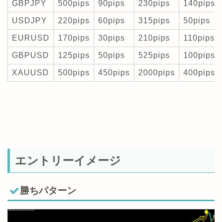
GBPJPY
500pips
90pips
230pips
140pips
USDJPY
220pips
60pips
315pips
50pips
EURUSD
170pips
30pips
210pips
110pips
GBPUSD
125pips
50pips
525pips
100pips
XAUUSD
500pips
450pips
2000pips
400pips
エントリーイメージ
勝ちパターン