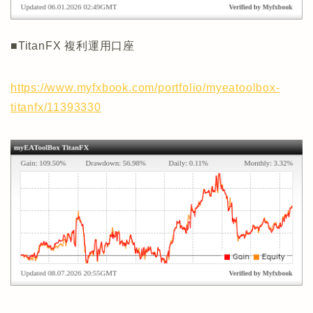
■TitanFX 複利運用口座
https://www.myfxbook.com/portfolio/myeatoolbox-
titanfx/11393330