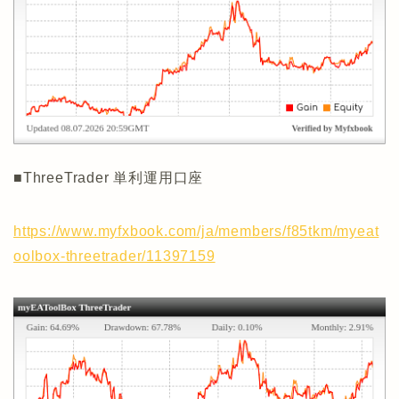
■ThreeTrader 単利運用口座
https://www.myfxbook.com/ja/members/f85tkm/myeat
oolbox-threetrader/11397159