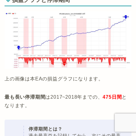
上の画像は本EAの損益グラフになります。
最も長い停滞期間
は2017~2018年までの、
475日間
と
なります。
停滞期間とは？
過去最高益を記録してから、次にその最高