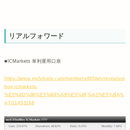
リアルフォワード
■ICMarkets 単利運用口座
https://www.myfxbook.com/members/f85tkm/myeatool
box-icmarkets-
%E5%8D%98%E5%88%A9%E5%8F%A3%E5%BA%
A7/11453168