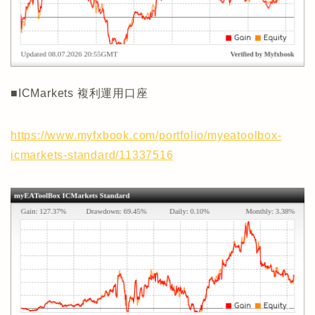
■ICMarkets 複利運用口座
https://www.myfxbook.com/portfolio/myeatoolbox-
icmarkets-standard/11337516