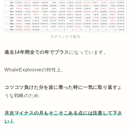
※クリックで拡大
過去14年間全ての年でプラス
になっています。
WhaleExplosiveの特性上、
コツコツ負けた分を波に乗った時に一気に取り返す
よ
うな戦略のため、
月次マイナスの月もそこそこある点には注意して下さ
い！