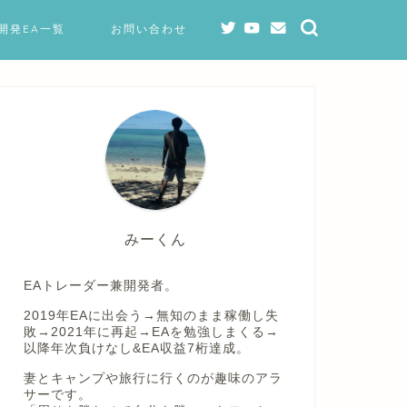
開発EA一覧
お問い合わせ
みーくん
EAトレーダー兼開発者。
2019年EAに出会う→無知のまま稼働し失
敗→2021年に再起→EAを勉強しまくる→
以降年次負けなし&EA収益7桁達成。
妻とキャンプや旅行に行くのが趣味のアラ
サーです。