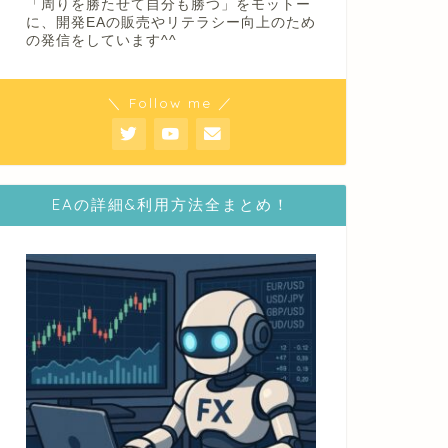
「周りを勝たせて自分も勝つ」をモットー
に、開発EAの販売やリテラシー向上のため
の発信をしています^^
＼ Follow me ／
EAの詳細&利用方法全まとめ！