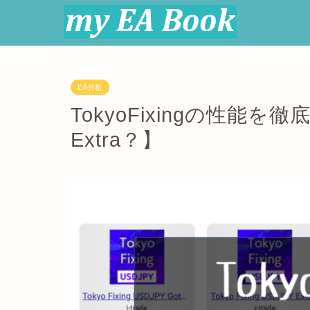
EA分析
TokyoFixingの性能を徹
Extra？】