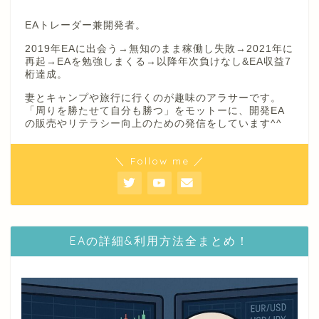
EAトレーダー兼開発者。
2019年EAに出会う→無知のまま稼働し失敗→2021年に
再起→EAを勉強しまくる→以降年次負けなし&EA収益7
桁達成。
妻とキャンプや旅行に行くのが趣味のアラサーです。
「周りを勝たせて自分も勝つ」をモットーに、開発EA
の販売やリテラシー向上のための発信をしています^^
＼ Follow me ／
EAの詳細&利用方法全まとめ！