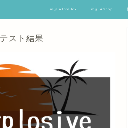
myEAToolBox
myEAShop
バックテスト結果