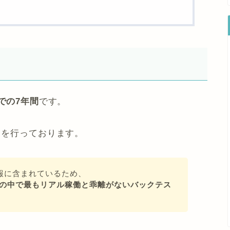
7までの7年間
です。
トを行っております。
報に含まれているため、
方法の中で最もリアル稼働と乖離がないバックテス