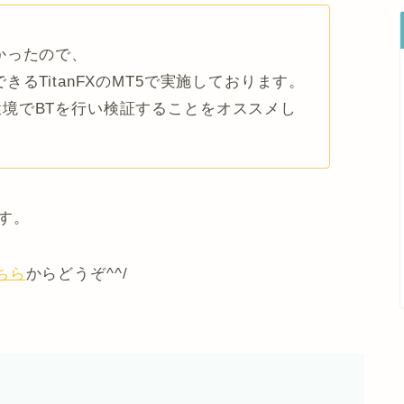
かったので、
るTitanFXのMT5で実施しております。
境でBTを行い検証することをオススメし
ます。
ちら
からどうぞ^^/