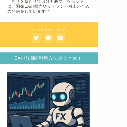
「周りを勝たせて自分も勝つ」をモットー
に、開発EAの販売やリテラシー向上のため
の発信をしています^^
＼ Follow me ／
EAの詳細&利用方法全まとめ！