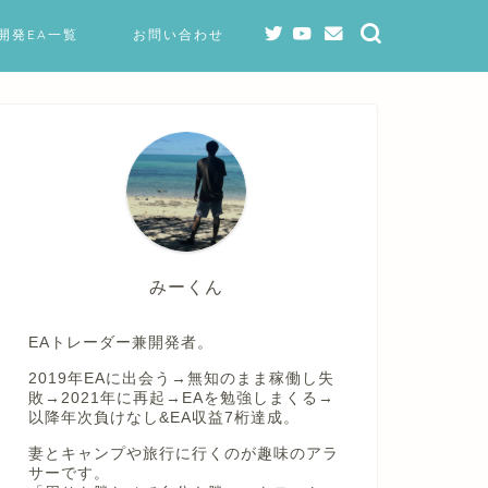
開発EA一覧
お問い合わせ
みーくん
EAトレーダー兼開発者。
2019年EAに出会う→無知のまま稼働し失
敗→2021年に再起→EAを勉強しまくる→
以降年次負けなし&EA収益7桁達成。
妻とキャンプや旅行に行くのが趣味のアラ
サーです。